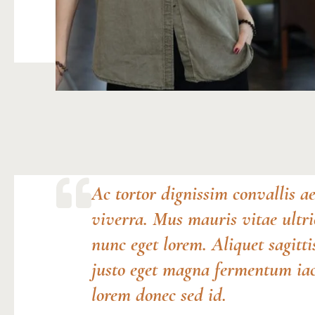
Ac tortor dignissim convallis ae
viverra. Mus mauris vitae ultric
nunc eget lorem. Aliquet sagitti
justo eget magna fermentum iacu
lorem donec sed id.