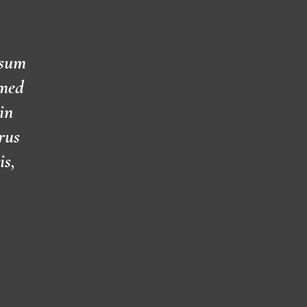
psum
emed
in
rus
is,